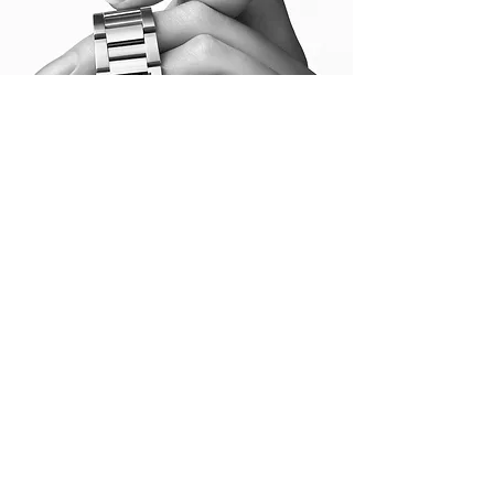
Cartier Pasha
Era il 1932 quando El Glaoui,
sultano di Marrakesh noto come
Pasha e famosissimo nel jet-set
internazionale, chiese a Louis